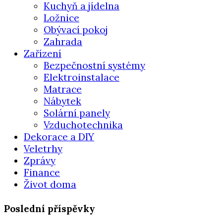
Kuchyň a jídelna
Ložnice
Obývací pokoj
Zahrada
Zařízení
Bezpečnostní systémy
Elektroinstalace
Matrace
Nábytek
Solární panely
Vzduchotechnika
Dekorace a DIY
Veletrhy
Zprávy
Finance
Život doma
Poslední příspěvky