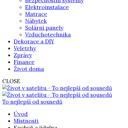
Bezpečnostní systémy
Elektroinstalace
Matrace
Nábytek
Solární panely
Vzduchotechnika
Dekorace a DIY
Veletrhy
Zprávy
Finance
Život doma
CLOSE
To nejlepší od sousedů
Úvod
Místnosti
Kuchyň a jídelna