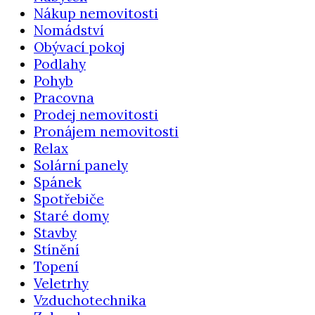
Nákup nemovitosti
Nomádství
Obývací pokoj
Podlahy
Pohyb
Pracovna
Prodej nemovitosti
Pronájem nemovitosti
Relax
Solární panely
Spánek
Spotřebiče
Staré domy
Stavby
Stínění
Topení
Veletrhy
Vzduchotechnika