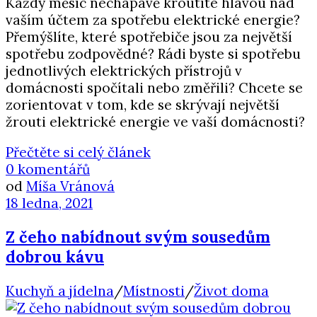
Každý měsíc nechápavě kroutíte hlavou nad
vaším účtem za spotřebu elektrické energie?
Přemýšlíte, které spotřebiče jsou za největší
spotřebu zodpovědné? Rádi byste si spotřebu
jednotlivých elektrických přístrojů v
domácnosti spočítali nebo změřili? Chcete se
zorientovat v tom, kde se skrývají největší
žrouti elektrické energie ve vaší domácnosti?
Přečtěte si celý článek
0 komentářů
od
Míša Vránová
18 ledna, 2021
Z čeho nabídnout svým sousedům
dobrou kávu
Kuchyň a jídelna
/
Místnosti
/
Život doma