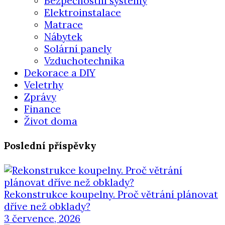
Bezpečnostní systémy
Elektroinstalace
Matrace
Nábytek
Solární panely
Vzduchotechnika
Dekorace a DIY
Veletrhy
Zprávy
Finance
Život doma
Poslední příspěvky
Rekonstrukce koupelny. Proč větrání plánovat
dříve než obklady?
3 července, 2026