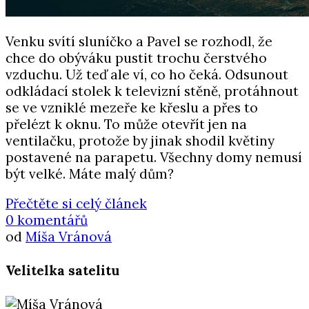
Venku svítí sluníčko a Pavel se rozhodl, že
chce do obýváku pustit trochu čerstvého
vzduchu. Už teď ale ví, co ho čeká. Odsunout
odkládací stolek k televizní stěně, protáhnout
se ve vzniklé mezeře ke křeslu a přes to
přelézt k oknu. To může otevřít jen na
ventilačku, protože by jinak shodil květiny
postavené na parapetu. Všechny domy nemusí
být velké. Máte malý dům?
Přečtěte si celý článek
0 komentářů
od
Míša Vránová
Velitelka satelitu