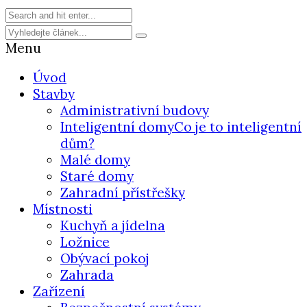
Menu
Úvod
Stavby
Administrativní budovy
Inteligentní domy
Co je to inteligentní
dům?
Malé domy
Staré domy
Zahradní přístřešky
Místnosti
Kuchyň a jídelna
Ložnice
Obývací pokoj
Zahrada
Zařízení