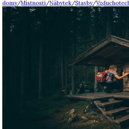
domy
/
Místnosti
/
Nábytek
/
Stavby
/
Vzduchotec