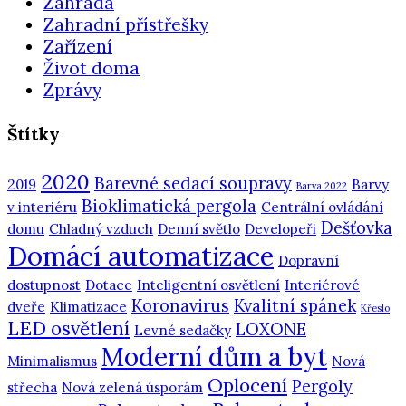
Zahrada
Zahradní přístřešky
Zařízení
Život doma
Zprávy
Štítky
2020
Barevné sedací soupravy
2019
Barvy
Barva 2022
Bioklimatická pergola
v interiéru
Centrální ovládání
Dešťovka
domu
Chladný vzduch
Denní světlo
Developeři
Domácí automatizace
Dopravní
dostupnost
Dotace
Inteligentní osvětlení
Interiérové
Koronavirus
Kvalitní spánek
dveře
Klimatizace
Křeslo
LED osvětlení
LOXONE
Levné sedačky
Moderní dům a byt
Minimalismus
Nová
Oplocení
Pergoly
střecha
Nová zelená úsporám