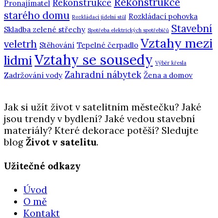
Rekonstrukce
Rekonstrukce
Pronajímatel
starého domu
Rozkládací pohovka
Rozkládací jídelní stůl
Stavební
Skladba zelené střechy
Spotřeba elektrických spotřebičů
Vztahy mezi
veletrh
Stěhování
Tepelné čerpadlo
Vztahy se sousedy
lidmi
Výběr křesla
Zahradní nábytek
Zadržování vody
Žena a domov
Jak si užít život v satelitním městečku? Jaké
jsou trendy v bydlení? Jaké vedou stavební
materiály? Které dekorace potěší? Sledujte
blog
Život v satelitu
.
Užitečné odkazy
Úvod
O mě
Kontakt