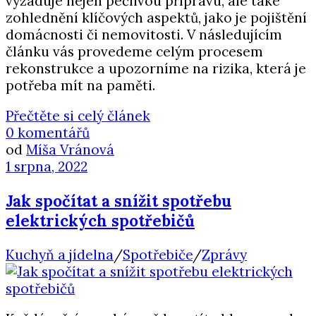
vyžaduje nejen pečlivou přípravu, ale také
zohlednění klíčových aspektů, jako je pojištění
domácnosti či nemovitosti. V následujícím
článku vás provedeme celým procesem
rekonstrukce a upozorníme na rizika, která je
potřeba mít na paměti.
Přečtěte si celý článek
0 komentářů
od
Míša Vránová
1 srpna, 2022
Jak spočítat a snížit spotřebu
elektrických spotřebičů
Kuchyň a jídelna
/
Spotřebiče
/
Zprávy