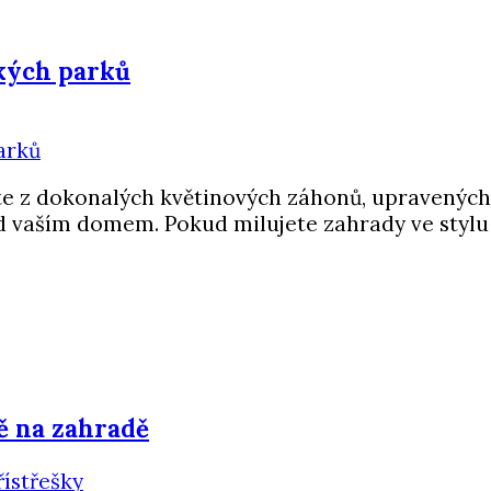
kých parků
íte z dokonalých květinových záhonů, upravených
 vaším domem. Pokud milujete zahrady ve stylu V
tě na zahradě
ístřešky