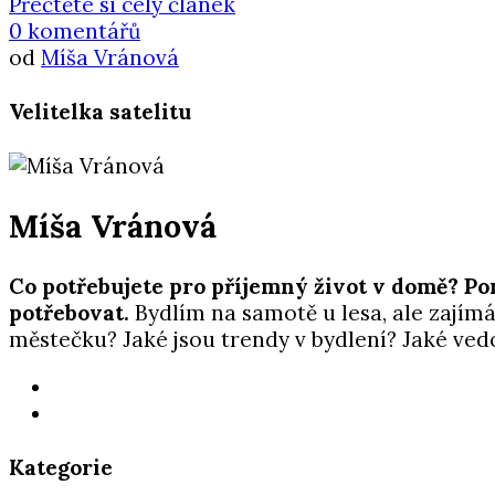
Přečtěte si celý článek
0 komentářů
od
Míša Vránová
Velitelka satelitu
Míša Vránová
Co potřebujete pro příjemný život v domě? Po
potřebovat.
Bydlím na samotě u lesa, ale zajímám
městečku? Jaké jsou trendy v bydlení? Jaké ved
Kategorie