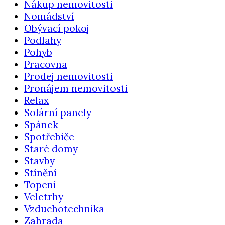
Nákup nemovitosti
Nomádství
Obývací pokoj
Podlahy
Pohyb
Pracovna
Prodej nemovitosti
Pronájem nemovitosti
Relax
Solární panely
Spánek
Spotřebiče
Staré domy
Stavby
Stínění
Topení
Veletrhy
Vzduchotechnika
Zahrada