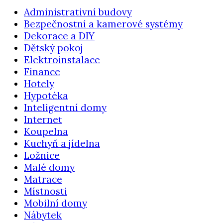
Administrativní budovy
Bezpečnostní a kamerové systémy
Dekorace a DIY
Dětský pokoj
Elektroinstalace
Finance
Hotely
Hypotéka
Inteligentní domy
Internet
Koupelna
Kuchyň a jídelna
Ložnice
Malé domy
Matrace
Místnosti
Mobilní domy
Nábytek