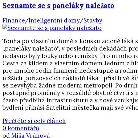
Seznamte se s paneláky naležato
Finance
/
Inteligentní domy
/
Stavby
Touha po vlastním domě a kousku zeleně láká st
„paneláky naležato“, v posledních dekádách pro
nedávno byly louky nebo remízky. Pro mnoho rodi
Cesta za klidem a vlastním domem Jedním z hlav
pro mnoho rodin finančně nedostupné a rodinn
nižších pořizovacích nákladů láká i příslib větš
se nevyhýbá žádné moderní metropoli. Po druhé 
postupně proměnily v rozsáhlé obytné čtvrti s
často předbíhá infrastrukturu a v nově vznikajíc
bydlení přináší Satelitní městečka mají své výho
Přečtěte si celý článek
0 komentářů
od
Míša Vránová