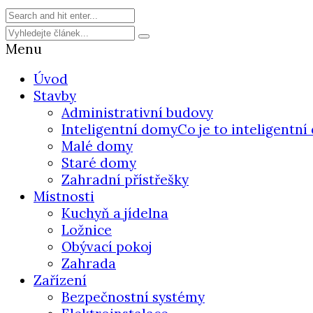
Menu
Úvod
Stavby
Administrativní budovy
Inteligentní domy
Co je to inteligentn
Malé domy
Staré domy
Zahradní přístřešky
Místnosti
Kuchyň a jídelna
Ložnice
Obývací pokoj
Zahrada
Zařízení
Bezpečnostní systémy