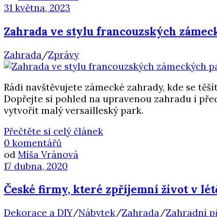
31 května, 2023
Zahrada ve stylu francouzských zámec
Zahrada
/
Zprávy
Rádi navštěvujete zámecké zahrady, kde se těš
Dopřejte si pohled na upravenou zahradu i před
vytvořit malý versailleský park.
Přečtěte si celý článek
0 komentářů
od
Míša Vránová
17 dubna, 2020
České firmy, které zpříjemní život v lé
Dekorace a DIY
/
Nábytek
/
Zahrada
/
Zahradní př