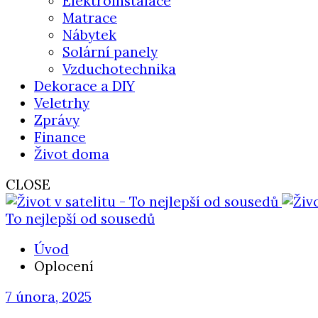
Elektroinstalace
Matrace
Nábytek
Solární panely
Vzduchotechnika
Dekorace a DIY
Veletrhy
Zprávy
Finance
Život doma
CLOSE
To nejlepší od sousedů
Úvod
Oplocení
7 února, 2025