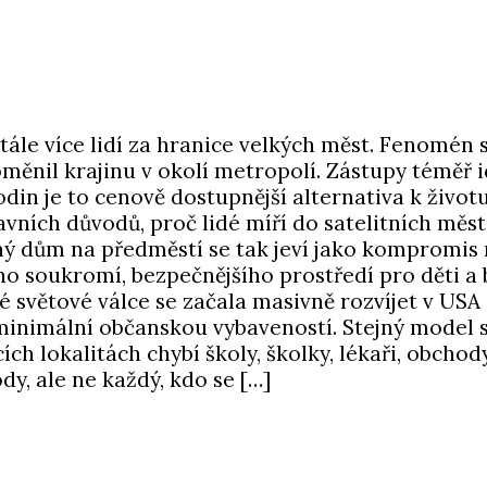
ále více lidí za hranice velkých měst. Fenomén 
měnil krajinu v okolí metropolí. Zástupy téměř i
n je to cenově dostupnější alternativa k životu
ních důvodů, proč lidé míří do satelitních měste
ý dům na předměstí se tak jeví jako kompromis
ího soukromí, bezpečnějšího prostředí pro děti a 
světové válce se začala masivně rozvíjet v USA
 minimální občanskou vybaveností. Stejný model 
ích lokalitách chybí školy, školky, lékaři, obcho
dy, ale ne každý, kdo se […]