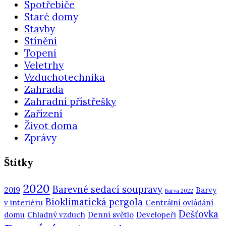
Spotřebiče
Staré domy
Stavby
Stínění
Topení
Veletrhy
Vzduchotechnika
Zahrada
Zahradní přístřešky
Zařízení
Život doma
Zprávy
Štítky
2020
Barevné sedací soupravy
2019
Barvy
Barva 2022
Bioklimatická pergola
v interiéru
Centrální ovládání
Dešťovka
domu
Chladný vzduch
Denní světlo
Developeři