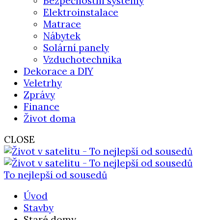
Bezpečnostní systémy
Elektroinstalace
Matrace
Nábytek
Solární panely
Vzduchotechnika
Dekorace a DIY
Veletrhy
Zprávy
Finance
Život doma
CLOSE
To nejlepší od sousedů
Úvod
Stavby
Staré domy