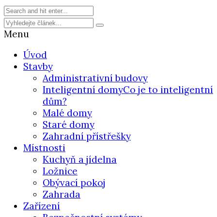
Menu
Úvod
Stavby
Administrativní budovy
Inteligentní domy
Co je to inteligentní
dům?
Malé domy
Staré domy
Zahradní přístřešky
Místnosti
Kuchyň a jídelna
Ložnice
Obývací pokoj
Zahrada
Zařízení