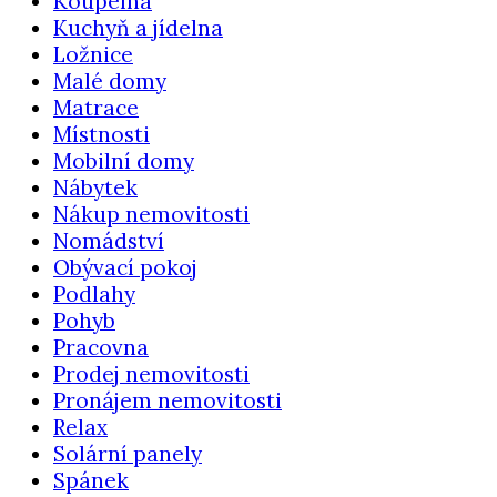
Koupelna
Kuchyň a jídelna
Ložnice
Malé domy
Matrace
Místnosti
Mobilní domy
Nábytek
Nákup nemovitosti
Nomádství
Obývací pokoj
Podlahy
Pohyb
Pracovna
Prodej nemovitosti
Pronájem nemovitosti
Relax
Solární panely
Spánek