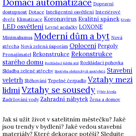
Domácí automatizace
Dopravní
dostupnost
Dotace
Inteligentní osvětlení
Interiérové
Koronavirus
Kvalitní spánek
dveře
Klimatizace
Křeslo
LED osvětlení
LOXONE
Levné sedačky
Moderní dům a byt
Minimalismus
Nová
Oplocení
Pergoly
střecha
Nová zelená úsporám
Rekonstrukce
Rekonstrukce
Pronajímatel
starého domu
Rozkládací pohovka
Rozkládací jídelní stůl
Stavební
Skladba zelené střechy
Spotřeba elektrických spotřebičů
Vztahy mezi
veletrh
Stěhování
Tepelné čerpadlo
Vztahy se sousedy
lidmi
Výběr křesla
Zahradní nábytek
Zadržování vody
Žena a domov
Jak si užít život v satelitním městečku? Jaké
jsou trendy v bydlení? Jaké vedou stavební
materiály? Které dekorace potěší? Sledujte