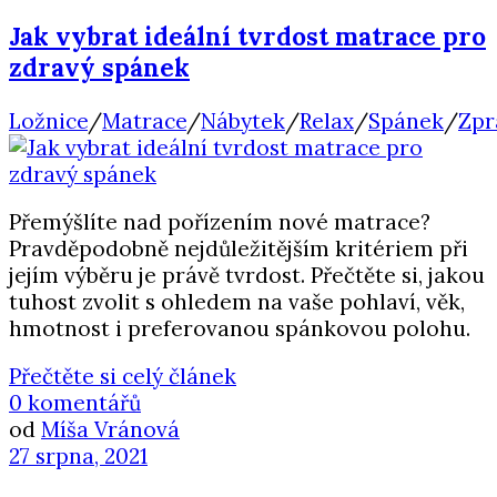
Jak vybrat ideální tvrdost matrace pro
zdravý spánek
Ložnice
/
Matrace
/
Nábytek
/
Relax
/
Spánek
/
Zpr
Přemýšlíte nad pořízením nové matrace?
Pravděpodobně nejdůležitějším kritériem při
jejím výběru je právě tvrdost. Přečtěte si, jakou
tuhost zvolit s ohledem na vaše pohlaví, věk,
hmotnost i preferovanou spánkovou polohu.
Přečtěte si celý článek
0 komentářů
od
Míša Vránová
27 srpna, 2021