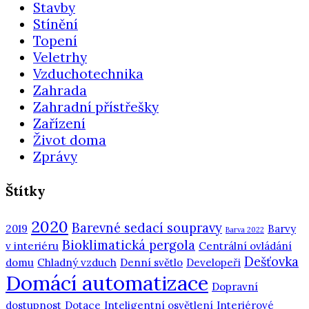
Stavby
Stínění
Topení
Veletrhy
Vzduchotechnika
Zahrada
Zahradní přístřešky
Zařízení
Život doma
Zprávy
Štítky
2020
Barevné sedací soupravy
2019
Barvy
Barva 2022
Bioklimatická pergola
v interiéru
Centrální ovládání
Dešťovka
domu
Chladný vzduch
Denní světlo
Developeři
Domácí automatizace
Dopravní
dostupnost
Dotace
Inteligentní osvětlení
Interiérové