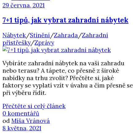
29 června, 2021
7+1 tipů, jak vybrat zahradní nábytek
Nábytek
/
Stínění
/
Zahrada
/
Zahradní
přístřešky
/
Zprávy
Vybíráte zahradní nábytek na vaši zahradu
nebo terasu? A tápete, co přesně z široké
nabídky na trhu zvolit? Přečtěte si, jaké
faktory se vyplatí vzít v úvahu a čím přesně se
při výběru řídit.
Přečtěte si celý článek
0 komentářů
od
Míša Vránová
8 května, 2021