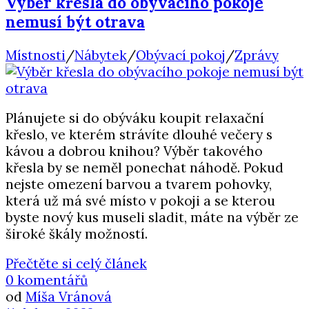
Výběr křesla do obývacího pokoje
nemusí být otrava
Místnosti
/
Nábytek
/
Obývací pokoj
/
Zprávy
Plánujete si do obýváku koupit relaxační
křeslo, ve kterém strávíte dlouhé večery s
kávou a dobrou knihou? Výběr takového
křesla by se neměl ponechat náhodě. Pokud
nejste omezení barvou a tvarem pohovky,
která už má své místo v pokoji a se kterou
byste nový kus museli sladit, máte na výběr ze
široké škály možností.
Přečtěte si celý článek
0 komentářů
od
Míša Vránová