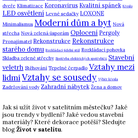
Koronavirus
Kvalitní spánek
dveře
Klimatizace
Křeslo
LED osvětlení
LOXONE
Levné sedačky
Moderní dům a byt
Minimalismus
Nová
Oplocení
Pergoly
střecha
Nová zelená úsporám
Rekonstrukce
Rekonstrukce
Pronajímatel
starého domu
Rozkládací pohovka
Rozkládací jídelní stůl
Stavební
Skladba zelené střechy
Spotřeba elektrických spotřebičů
Vztahy mezi
veletrh
Stěhování
Tepelné čerpadlo
Vztahy se sousedy
lidmi
Výběr křesla
Zahradní nábytek
Zadržování vody
Žena a domov
Jak si užít život v satelitním městečku? Jaké
jsou trendy v bydlení? Jaké vedou stavební
materiály? Které dekorace potěší? Sledujte
blog
Život v satelitu
.