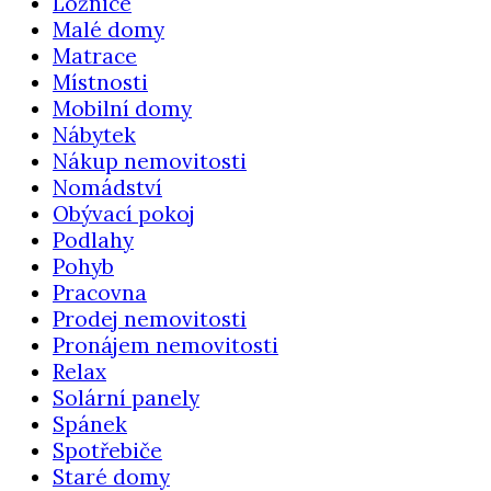
Ložnice
Malé domy
Matrace
Místnosti
Mobilní domy
Nábytek
Nákup nemovitosti
Nomádství
Obývací pokoj
Podlahy
Pohyb
Pracovna
Prodej nemovitosti
Pronájem nemovitosti
Relax
Solární panely
Spánek
Spotřebiče
Staré domy