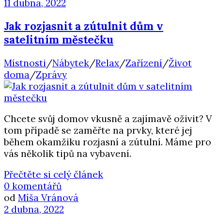
11 dubna, 2022
Jak rozjasnit a zútulnit dům v
satelitním městečku
Místnosti
/
Nábytek
/
Relax
/
Zařízení
/
Život
doma
/
Zprávy
Chcete svůj domov vkusně a zajímavě oživit? V
tom případě se zaměřte na prvky, které jej
během okamžiku rozjasní a zútulní. Máme pro
vás několik tipů na vybavení.
Přečtěte si celý článek
0 komentářů
od
Míša Vránová
2 dubna, 2022