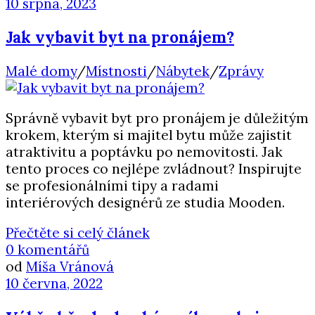
10 srpna, 2023
Jak vybavit byt na pronájem?
Malé domy
/
Místnosti
/
Nábytek
/
Zprávy
Správně vybavit byt pro pronájem je důležitým
krokem, kterým si majitel bytu může zajistit
atraktivitu a poptávku po nemovitosti. Jak
tento proces co nejlépe zvládnout? Inspirujte
se profesionálními tipy a radami
interiérových designérů ze studia Mooden.
Přečtěte si celý článek
0 komentářů
od
Míša Vránová
10 června, 2022