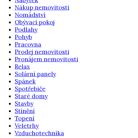
Nákup nemovitosti
Nomádství
Obývací pokoj
Podlahy
Pohyb
Pracovna
Prodej nemovitosti
Pronájem nemovitosti
Relax
Solární panely
Spánek
Spotřebiče
Staré domy
Stavby
Stínění
Topení
Veletrhy
Vzduchotechnika