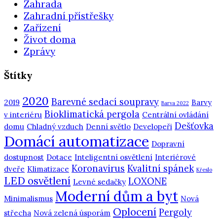
Zahrada
Zahradní přístřešky
Zařízení
Život doma
Zprávy
Štítky
2020
Barevné sedací soupravy
2019
Barvy
Barva 2022
Bioklimatická pergola
v interiéru
Centrální ovládání
Dešťovka
domu
Chladný vzduch
Denní světlo
Developeři
Domácí automatizace
Dopravní
dostupnost
Dotace
Inteligentní osvětlení
Interiérové
Koronavirus
Kvalitní spánek
dveře
Klimatizace
Křeslo
LED osvětlení
LOXONE
Levné sedačky
Moderní dům a byt
Minimalismus
Nová
Oplocení
Pergoly
střecha
Nová zelená úsporám