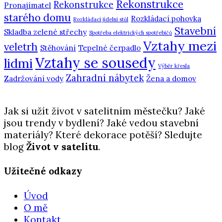
Rekonstrukce
Rekonstrukce
Pronajímatel
starého domu
Rozkládací pohovka
Rozkládací jídelní stůl
Stavební
Skladba zelené střechy
Spotřeba elektrických spotřebičů
Vztahy mezi
veletrh
Stěhování
Tepelné čerpadlo
Vztahy se sousedy
lidmi
Výběr křesla
Zahradní nábytek
Zadržování vody
Žena a domov
Jak si užít život v satelitním městečku? Jaké
jsou trendy v bydlení? Jaké vedou stavební
materiály? Které dekorace potěší? Sledujte
blog
Život v satelitu
.
Užitečné odkazy
Úvod
O mě
Kontakt