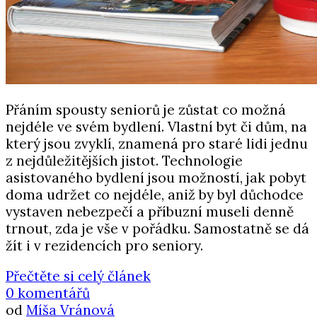
Přáním spousty seniorů je zůstat co možná
nejdéle ve svém bydlení. Vlastní byt či dům, na
který jsou zvyklí, znamená pro staré lidi jednu
z nejdůležitějších jistot. Technologie
asistovaného bydlení jsou možností, jak pobyt
doma udržet co nejdéle, aniž by byl důchodce
vystaven nebezpečí a příbuzní museli denně
trnout, zda je vše v pořádku. Samostatně se dá
žít i v rezidencích pro seniory.
Přečtěte si celý článek
0 komentářů
od
Míša Vránová