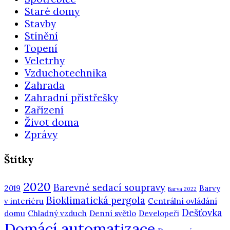
Staré domy
Stavby
Stínění
Topení
Veletrhy
Vzduchotechnika
Zahrada
Zahradní přístřešky
Zařízení
Život doma
Zprávy
Štítky
2020
Barevné sedací soupravy
2019
Barvy
Barva 2022
Bioklimatická pergola
v interiéru
Centrální ovládání
Dešťovka
domu
Chladný vzduch
Denní světlo
Developeři
Domácí automatizace