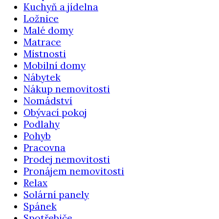
Kuchyň a jídelna
Ložnice
Malé domy
Matrace
Místnosti
Mobilní domy
Nábytek
Nákup nemovitosti
Nomádství
Obývací pokoj
Podlahy
Pohyb
Pracovna
Prodej nemovitosti
Pronájem nemovitosti
Relax
Solární panely
Spánek
Spotřebiče