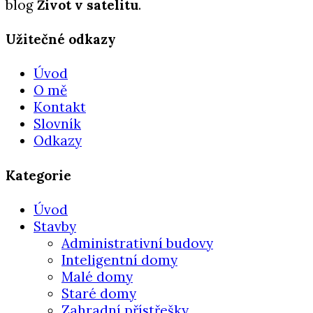
blog
Život v satelitu
.
Užitečné odkazy
Úvod
O mě
Kontakt
Slovník
Odkazy
Kategorie
Úvod
Stavby
Administrativní budovy
Inteligentní domy
Malé domy
Staré domy
Zahradní přístřešky