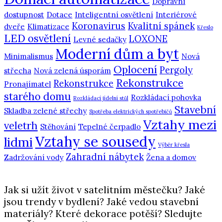
Dopravní
dostupnost
Dotace
Inteligentní osvětlení
Interiérové
Koronavirus
Kvalitní spánek
dveře
Klimatizace
Křeslo
LED osvětlení
LOXONE
Levné sedačky
Moderní dům a byt
Minimalismus
Nová
Oplocení
Pergoly
střecha
Nová zelená úsporám
Rekonstrukce
Rekonstrukce
Pronajímatel
starého domu
Rozkládací pohovka
Rozkládací jídelní stůl
Stavební
Skladba zelené střechy
Spotřeba elektrických spotřebičů
Vztahy mezi
veletrh
Stěhování
Tepelné čerpadlo
Vztahy se sousedy
lidmi
Výběr křesla
Zahradní nábytek
Zadržování vody
Žena a domov
Jak si užít život v satelitním městečku? Jaké
jsou trendy v bydlení? Jaké vedou stavební
materiály? Které dekorace potěší? Sledujte