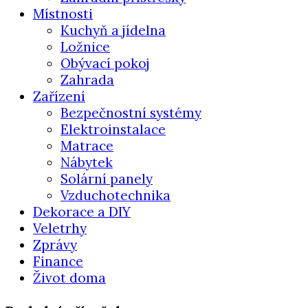
Místnosti
Kuchyň a jídelna
Ložnice
Obývací pokoj
Zahrada
Zařízení
Bezpečnostní systémy
Elektroinstalace
Matrace
Nábytek
Solární panely
Vzduchotechnika
Dekorace a DIY
Veletrhy
Zprávy
Finance
Život doma