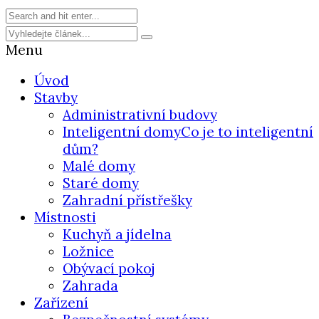
Menu
Úvod
Stavby
Administrativní budovy
Inteligentní domy
Co je to inteligentní
dům?
Malé domy
Staré domy
Zahradní přístřešky
Místnosti
Kuchyň a jídelna
Ložnice
Obývací pokoj
Zahrada
Zařízení