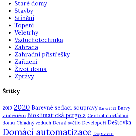
Staré domy
Stavby
Stínění
Topení
Veletrhy
Vzduchotechnika
Zahrada
Zahradní přístřešky
Zařízení
Život doma
Zprávy
Štítky
2020
Barevné sedací soupravy
2019
Barvy
Barva 2022
Bioklimatická pergola
v interiéru
Centrální ovládání
Dešťovka
domu
Chladný vzduch
Denní světlo
Developeři
Domácí automatizace
Dopravní