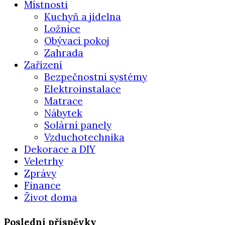
Místnosti
Kuchyň a jídelna
Ložnice
Obývací pokoj
Zahrada
Zařízení
Bezpečnostní systémy
Elektroinstalace
Matrace
Nábytek
Solární panely
Vzduchotechnika
Dekorace a DIY
Veletrhy
Zprávy
Finance
Život doma
Poslední příspěvky