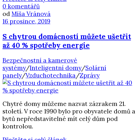
0 komentářů
od
Míša Vránová
16 prosince, 2019
S chytrou domácností můžete ušetřit
až 40 % spotřeby energie
Bezpečnostní a kamerové
systémy
/
Inteligentní domy
/
Solární
panely
/
Vzduchotechnika
/
Zprávy
Chytré domy můžeme nazvat zázrakem 21.
století. V roce 1990 bylo pro obyvatele domů a
bytů nepředstavitelné mít celý dům pod
kontrolou.
Přečtěte si celý článek