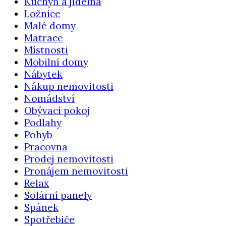
Kuchyň a jídelna
Ložnice
Malé domy
Matrace
Místnosti
Mobilní domy
Nábytek
Nákup nemovitosti
Nomádství
Obývací pokoj
Podlahy
Pohyb
Pracovna
Prodej nemovitosti
Pronájem nemovitosti
Relax
Solární panely
Spánek
Spotřebiče