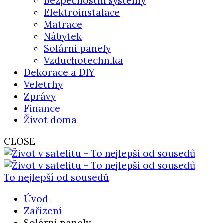
Bezpečnostní systémy
Elektroinstalace
Matrace
Nábytek
Solární panely
Vzduchotechnika
Dekorace a DIY
Veletrhy
Zprávy
Finance
Život doma
CLOSE
To nejlepší od sousedů
Úvod
Zařízení
Solární panely