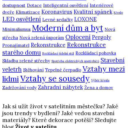
dostupnost
Dotace
Inteligentní osvětlení
Interiérové
Koronavirus
Kvalitní spánek
dveře
Klimatizace
Křeslo
LED osvětlení
LOXONE
Levné sedačky
Moderní dům a byt
Minimalismus
Nová
Oplocení
Pergoly
střecha
Nová zelená úsporám
Rekonstrukce
Rekonstrukce
Pronajímatel
starého domu
Rozkládací pohovka
Rozkládací jídelní stůl
Stavební
Skladba zelené střechy
Spotřeba elektrických spotřebičů
Vztahy mezi
veletrh
Stěhování
Tepelné čerpadlo
Vztahy se sousedy
lidmi
Výběr křesla
Zahradní nábytek
Zadržování vody
Žena a domov
Jak si užít život v satelitním městečku? Jaké
jsou trendy v bydlení? Jaké vedou stavební
materiály? Které dekorace potěší? Sledujte
blog
Život v satelitu
.