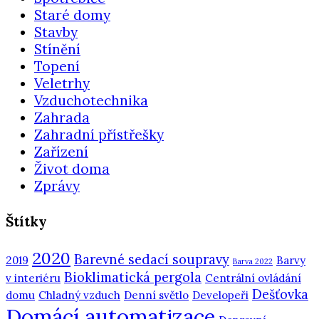
Staré domy
Stavby
Stínění
Topení
Veletrhy
Vzduchotechnika
Zahrada
Zahradní přístřešky
Zařízení
Život doma
Zprávy
Štítky
2020
Barevné sedací soupravy
2019
Barvy
Barva 2022
Bioklimatická pergola
v interiéru
Centrální ovládání
Dešťovka
domu
Chladný vzduch
Denní světlo
Developeři
Domácí automatizace