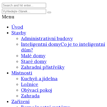
Menu
Úvod
Stavby
Administrativní budovy
Inteligentní domy
Co je to inteligentní
dům?
Malé domy
Staré domy
Zahradní přístřešky
Místnosti
Kuchyň a jídelna
Ložnice
Obývací pokoj
Zahrada
Zařízení