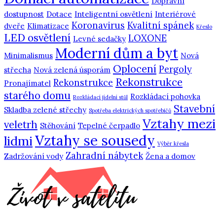
Dopravní
dostupnost
Dotace
Inteligentní osvětlení
Interiérové
Koronavirus
Kvalitní spánek
dveře
Klimatizace
Křeslo
LED osvětlení
LOXONE
Levné sedačky
Moderní dům a byt
Minimalismus
Nová
Oplocení
Pergoly
střecha
Nová zelená úsporám
Rekonstrukce
Rekonstrukce
Pronajímatel
starého domu
Rozkládací pohovka
Rozkládací jídelní stůl
Stavební
Skladba zelené střechy
Spotřeba elektrických spotřebičů
Vztahy mezi
veletrh
Stěhování
Tepelné čerpadlo
Vztahy se sousedy
lidmi
Výběr křesla
Zahradní nábytek
Zadržování vody
Žena a domov