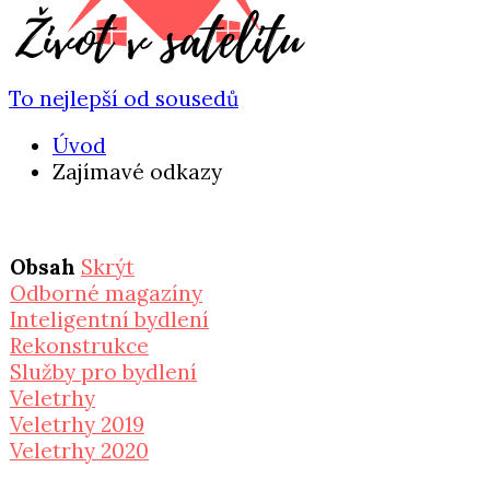
To nejlepší od sousedů
Úvod
Zajímavé odkazy
Obsah
Skrýt
Odborné magazíny
Inteligentní bydlení
Rekonstrukce
Služby pro bydlení
Veletrhy
Veletrhy 2019
Veletrhy 2020