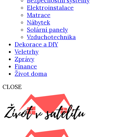
Bezpečnostní systémy
Elektroinstalace
Matrace
Nábytek
Solární panely
Vzduchotechnika
Dekorace a DIY
Veletrhy
Zprávy
Finance
Život doma
CLOSE