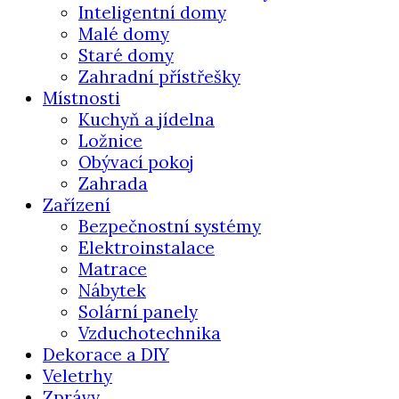
Inteligentní domy
Malé domy
Staré domy
Zahradní přístřešky
Místnosti
Kuchyň a jídelna
Ložnice
Obývací pokoj
Zahrada
Zařízení
Bezpečnostní systémy
Elektroinstalace
Matrace
Nábytek
Solární panely
Vzduchotechnika
Dekorace a DIY
Veletrhy
Zprávy