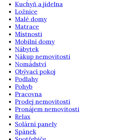
Kuchyň a jídelna
Ložnice
Malé domy
Matrace
Místnosti
Mobilní domy
Nábytek
Nákup nemovitosti
Nomádství
Obývací pokoj
Podlahy
Pohyb
Pracovna
Prodej nemovitosti
Pronájem nemovitosti
Relax
Solární panely
Spánek
Spotřebiče