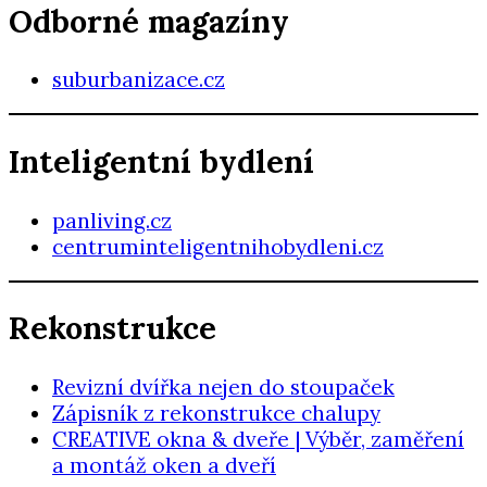
Odborné magazíny
suburbanizace.cz
Inteligentní bydlení
panliving.cz
centruminteligentnihobydleni.cz
Rekonstrukce
Revizní dvířka nejen do stoupaček
Zápisník z rekonstrukce chalupy
CREATIVE okna & dveře | Výběr, zaměření
a montáž oken a dveří