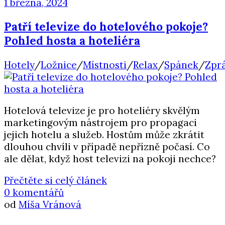
1 března, 2024
Patří televize do hotelového pokoje?
Pohled hosta a hoteliéra
Hotely
/
Ložnice
/
Místnosti
/
Relax
/
Spánek
/
Zpr
Hotelová televize je pro hoteliéry skvělým
marketingovým nástrojem pro propagaci
jejich hotelu a služeb. Hostům může zkrátit
dlouhou chvíli v případě nepřízně počasí. Co
ale dělat, když host televizi na pokoji nechce?
Přečtěte si celý článek
0 komentářů
od
Míša Vránová