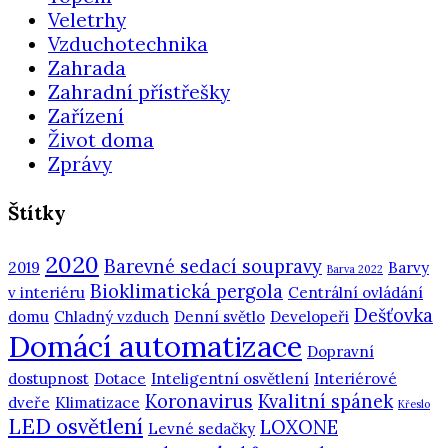
Veletrhy
Vzduchotechnika
Zahrada
Zahradní přístřešky
Zařízení
Život doma
Zprávy
Štítky
2020
Barevné sedací soupravy
2019
Barvy
Barva 2022
Bioklimatická pergola
v interiéru
Centrální ovládání
Dešťovka
domu
Chladný vzduch
Denní světlo
Developeři
Domácí automatizace
Dopravní
dostupnost
Dotace
Inteligentní osvětlení
Interiérové
Koronavirus
Kvalitní spánek
dveře
Klimatizace
Křeslo
LED osvětlení
LOXONE
Levné sedačky