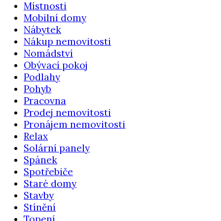
Místnosti
Mobilní domy
Nábytek
Nákup nemovitosti
Nomádství
Obývací pokoj
Podlahy
Pohyb
Pracovna
Prodej nemovitosti
Pronájem nemovitosti
Relax
Solární panely
Spánek
Spotřebiče
Staré domy
Stavby
Stínění
Topení