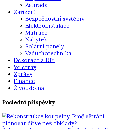
Zahrada
Zařízení
Bezpečnostní systémy
Elektroinstalace
Matrace
Nábytek
Solární panely
Vzduchotechnika
Dekorace a DIY
Veletrhy
Zprávy
Finance
Život doma
Poslední příspěvky