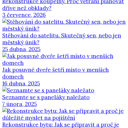
Rekonstrukce koupelny. Proč větrání plánovat
dříve než obklady?
3 července, 2026
Stěhování do satelitu. Skutečný sen, nebo jen
městský únik?
25 dubna, 2025
Jak posuvné dveře šetří místo v menších
domech
16 dubna, 2025
Seznamte se s paneláky naležato
7 února, 2025
Rekonstrukce bytu: Jak se připravit a proč je