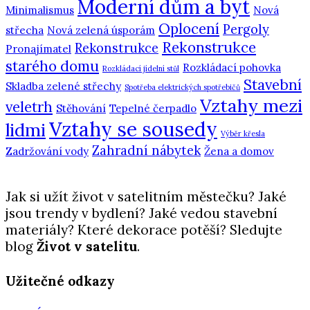
Moderní dům a byt
Minimalismus
Nová
Oplocení
Pergoly
střecha
Nová zelená úsporám
Rekonstrukce
Rekonstrukce
Pronajímatel
starého domu
Rozkládací pohovka
Rozkládací jídelní stůl
Stavební
Skladba zelené střechy
Spotřeba elektrických spotřebičů
Vztahy mezi
veletrh
Stěhování
Tepelné čerpadlo
Vztahy se sousedy
lidmi
Výběr křesla
Zahradní nábytek
Zadržování vody
Žena a domov
Jak si užít život v satelitním městečku? Jaké
jsou trendy v bydlení? Jaké vedou stavební
materiály? Které dekorace potěší? Sledujte
blog
Život v satelitu
.
Užitečné odkazy