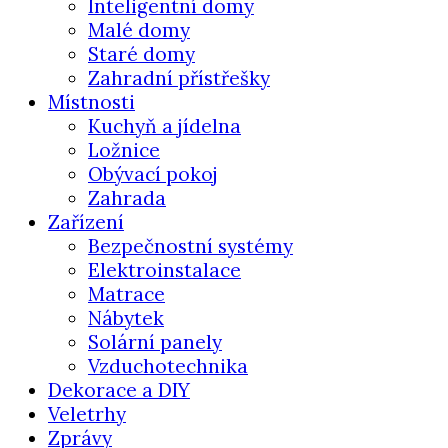
Inteligentní domy
Malé domy
Staré domy
Zahradní přístřešky
Místnosti
Kuchyň a jídelna
Ložnice
Obývací pokoj
Zahrada
Zařízení
Bezpečnostní systémy
Elektroinstalace
Matrace
Nábytek
Solární panely
Vzduchotechnika
Dekorace a DIY
Veletrhy
Zprávy