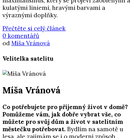
maximalismus, který se projeví zaoblenými a
kulatými liniemi, hravými barvami a
výraznými doplňky.
Přečtěte si celý článek
0 komentářů
od
Míša Vránová
Velitelka satelitu
Míša Vránová
Co potřebujete pro příjemný život v domě?
Pomůžeme vám, jak dobře vybrat vše, co
můžete pro svůj dům a život v satelitním
městečku potřebovat.
Bydlím na samotě u
lesa, ale zajímám se i o moderní způsob