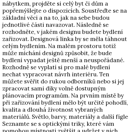
nábytkem, projděte si celý byt či dům a
popřemýšlejte o dispozicích. Soustřeďte se na
základní věci a na to, jak na sebe budou
jednotlivé části navazovat. Následně se
rozhodněte, v jakém designu budete bydlení
zařizovat. Designová linka by se měla táhnout
celým bydlením. Na malém prostoru totiž
může míchání designů způsobit, že bude
bydlení vypadat ještě menší a neuspořádané.
Rozhodně se vyplatí si pro malé bydlení
nechat vypracovat návrh interiéru. Ten
můžete svěřit do rukou odborníků nebo si jej
zpracovat sami díky volně dostupným
plánovacím programům. Na prvním místě by
při zařizování bydlení mělo být určitě pohodlí,
kvalita a dlouhá životnost vybraných
materiálů. Světlo, barvy, materiály a další fígle
Seznamte se s optickými triky, které vám
pomohou místnosti zvětšit a udržet v nich