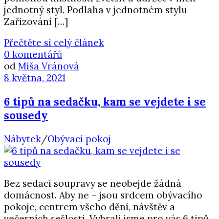
jednotný styl. Podlaha v jednotném stylu
Zařizování […]
Přečtěte si celý článek
0 komentářů
od
Míša Vránová
8 května, 2021
6 tipů na sedačku, kam se vejdete i se
sousedy
Nábytek
/
Obývací pokoj
Bez sedací soupravy se neobejde žádná
domácnost. Aby ne – jsou srdcem obývacího
pokoje, centrem všeho dění, návštěv a
večerních sešlostí. Vybrali jsme pro vás 6 tipů