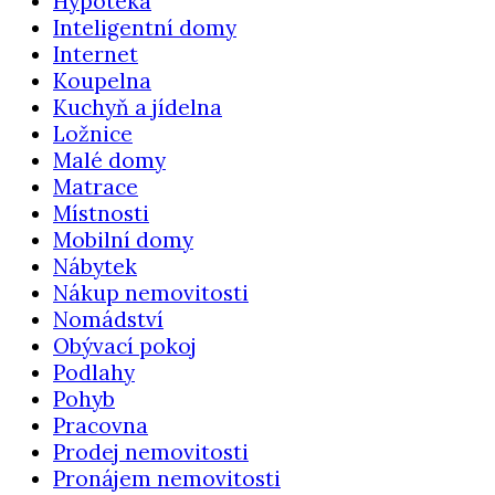
Hypotéka
Inteligentní domy
Internet
Koupelna
Kuchyň a jídelna
Ložnice
Malé domy
Matrace
Místnosti
Mobilní domy
Nábytek
Nákup nemovitosti
Nomádství
Obývací pokoj
Podlahy
Pohyb
Pracovna
Prodej nemovitosti
Pronájem nemovitosti