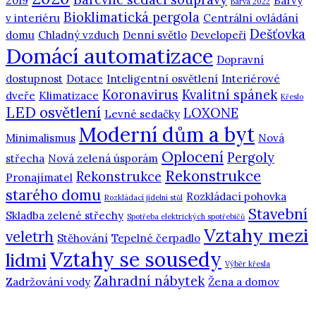
2019
Barvy
Barva 2022
Bioklimatická pergola
v interiéru
Centrální ovládání
Dešťovka
domu
Chladný vzduch
Denní světlo
Developeři
Domácí automatizace
Dopravní
dostupnost
Dotace
Inteligentní osvětlení
Interiérové
Koronavirus
Kvalitní spánek
dveře
Klimatizace
Křeslo
LED osvětlení
LOXONE
Levné sedačky
Moderní dům a byt
Minimalismus
Nová
Oplocení
Pergoly
střecha
Nová zelená úsporám
Rekonstrukce
Rekonstrukce
Pronajímatel
starého domu
Rozkládací pohovka
Rozkládací jídelní stůl
Stavební
Skladba zelené střechy
Spotřeba elektrických spotřebičů
Vztahy mezi
veletrh
Stěhování
Tepelné čerpadlo
Vztahy se sousedy
lidmi
Výběr křesla
Zahradní nábytek
Zadržování vody
Žena a domov