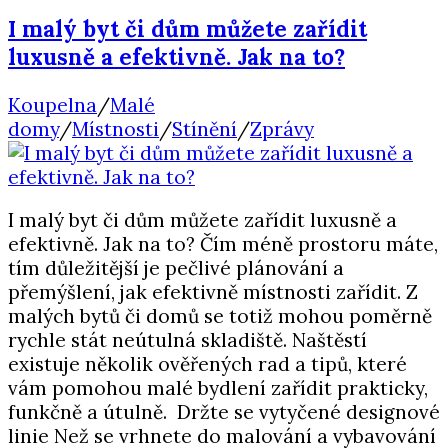
I malý byt či dům můžete zařídit
luxusně a efektivně. Jak na to?
Koupelna
/
Malé
domy
/
Místnosti
/
Stínění
/
Zprávy
I malý byt či dům můžete zařídit luxusně a
efektivně. Jak na to? Čím méně prostoru máte,
tím důležitější je pečlivé plánování a
přemýšlení, jak efektivně místnosti zařídit. Z
malých bytů či domů se totiž mohou poměrně
rychle stát neútulná skladiště. Naštěstí
existuje několik ověřených rad a tipů, které
vám pomohou malé bydlení zařídit prakticky,
funkčně a útulně. Držte se vytyčené designové
linie Než se vrhnete do malování a vybavování