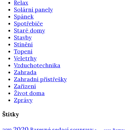
Relax
Solární panely
Spánek
Spotřebiče
Staré domy
Stavby
Stínění
Topení
Veletrhy
Vzduchotechnika
Zahrada
Zahradní přístřešky
Zařízení
Život doma
Zprávy
Štítky
2020
Barevné sedací soupravy