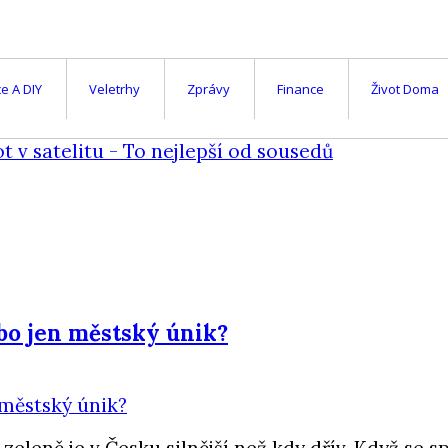
e A DIY
Veletrhy
Zprávy
Finance
Život Doma
ebo jen městský únik?