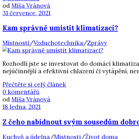
od
Míša Vránová
31 července, 2021
Kam správně umístit klimatizaci?
Místnosti
/
Vzduchotechnika
/
Zprávy
Rozhodli jste se investovat do domácí klimatiz
nejúčinnější a efektivní chlazení či vytápění, n
Přečtěte si celý článek
0 komentářů
od
Míša Vránová
18 ledna, 2021
Z čeho nabídnout svým sousedům dobr
Kuchyň a jídelna
/
Místnosti
/
Život doma