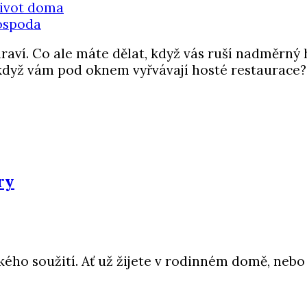
ivot doma
draví. Co ale máte dělat, když vás ruší nadměrný
 když vám pod oknem vyřvávají hosté restaurace?
ry
ského soužití. Ať už žijete v rodinném domě, ne