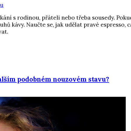
tkání s rodinou, přáteli nebo třeba sousedy. Poku
hů kávy. Naučte se, jak udělat pravé espresso, ca
at.
alším podobném nouzovém stavu?