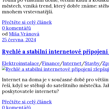
Touha po vlastním domě, větším klidu a kousku z
městech, vzniká trend, který dobře známe: stěhov
mnohem vrstevnatější.
Přečtěte si celý článek
0 komentářů
od
Míša Vránová
25 června, 2024
Rychlé a stabilní internetové připojení 
Elektroinstalace
/
Finance
/
Internet
/
Stavby
/
Zp
Internet na doma je v současné době pro většinu
řeší, když se stěhují do satelitního městečka. J
poskytovatele internetu?
Přečtěte si celý článek
0 komentářů