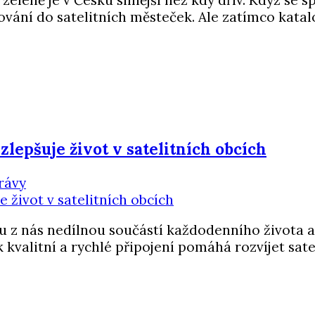
eleně je v Česku silnější než kdy dřív. Když se s
ání do satelitních městeček. Ale zatímco katalogy
zlepšuje život v satelitních obcích
rávy
 z nás nedílnou součástí každodenního života a p
ak kvalitní a rychlé připojení pomáhá rozvíjet sat