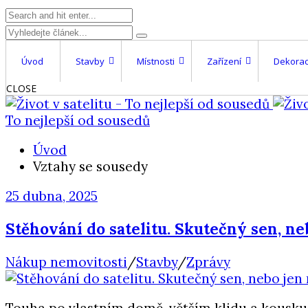
Úvod
Stavby
Místnosti
Zařízení
Dekorac
CLOSE
To nejlepší od sousedů
Úvod
Vztahy se sousedy
25 dubna, 2025
Stěhování do satelitu. Skutečný sen, n
Nákup nemovitosti
/
Stavby
/
Zprávy