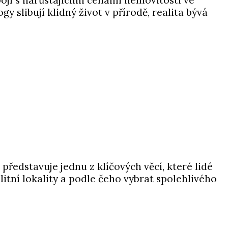
pojí s narůstajícími cenami nemovitostí ve
 slibují klidný život v přírodě, realita bývá
ředstavuje jednu z klíčových věcí, které lidé
elitní lokality a podle čeho vybrat spolehlivého