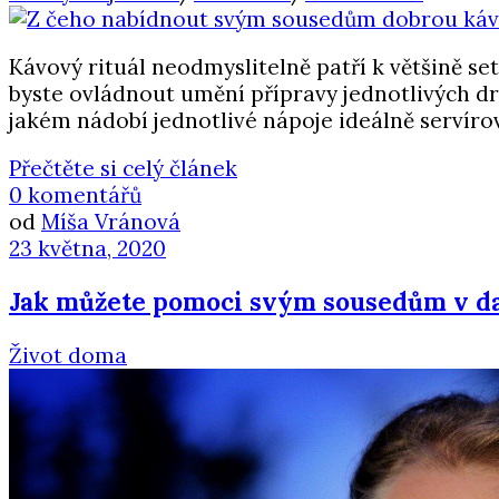
Kávový rituál neodmyslitelně patří k většině se
byste ovládnout umění přípravy jednotlivých dru
jakém nádobí jednotlivé nápoje ideálně servírov
Přečtěte si celý článek
0 komentářů
od
Míša Vránová
23 května, 2020
Jak můžete pomoci svým sousedům v d
Život doma