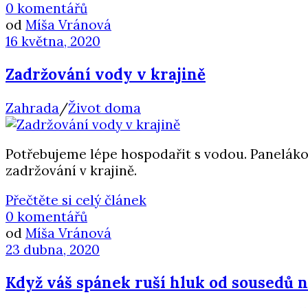
0 komentářů
od
Míša Vránová
16 května, 2020
Zadržování vody v krajině
Zahrada
/
Život doma
Potřebujeme lépe hospodařit s vodou. Panelákov
zadržování v krajině.
Přečtěte si celý článek
0 komentářů
od
Míša Vránová
23 dubna, 2020
Když váš spánek ruší hluk od sousedů 