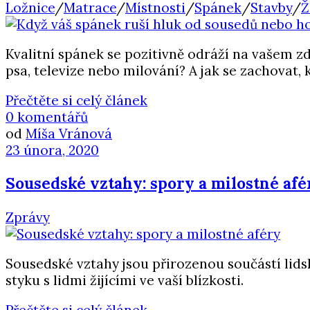
Ložnice
/
Matrace
/
Místnosti
/
Spánek
/
Stavby
/
Ž
Kvalitní spánek se pozitivně odráží na vašem z
psa, televize nebo milování? A jak se zachovat,
Přečtěte si celý článek
0 komentářů
od
Míša Vránová
23 února, 2020
Sousedské vztahy: spory a milostné afé
Zprávy
Sousedské vztahy jsou přirozenou součástí lid
styku s lidmi žijícími ve vaší blízkosti.
Přečtěte si celý článek