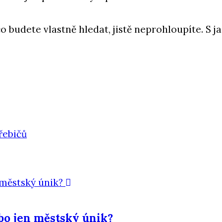
co budete vlastně hledat, jistě neprohloupíte. S 
řebičů
ebo jen městský únik?