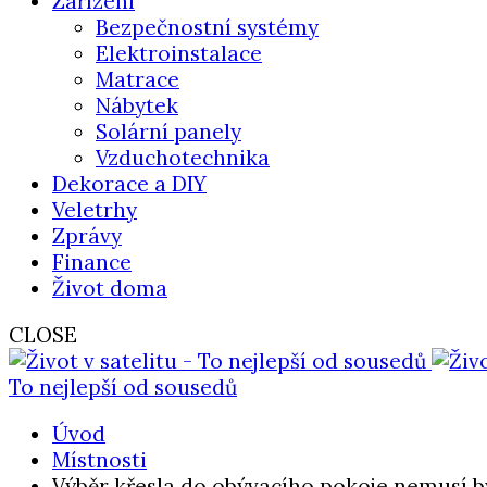
Zařízení
Bezpečnostní systémy
Elektroinstalace
Matrace
Nábytek
Solární panely
Vzduchotechnika
Dekorace a DIY
Veletrhy
Zprávy
Finance
Život doma
CLOSE
To nejlepší od sousedů
Úvod
Místnosti
Výběr křesla do obývacího pokoje nemusí b