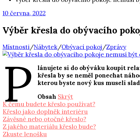
10 června, 2022
Výběr křesla do obývacího poko
Místnosti
/
Nábytek
/
Obývací pokoj
/
Zprávy
P
lánujete si do obýváku koupit rel
křesla by se neměl ponechat náhod
kterou byste nový kus museli slad
Obsah
Skrýt
K čemu budete křeslo používat?
Křeslo jako doplněk interiéru
Závěsné nebo otočné křeslo?
Z jakého materiálu křeslo bude?
Zkuste lenošku