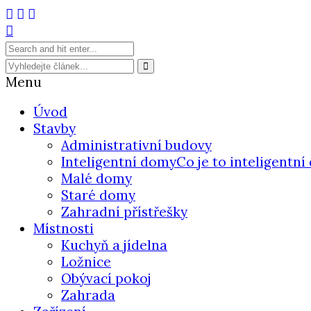
Menu
Úvod
Stavby
Administrativní budovy
Inteligentní domy
Co je to inteligentn
Malé domy
Staré domy
Zahradní přístřešky
Místnosti
Kuchyň a jídelna
Ložnice
Obývací pokoj
Zahrada