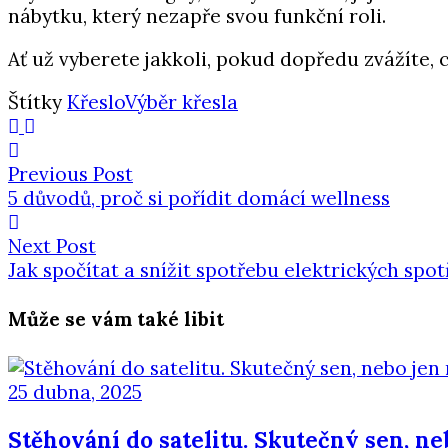
nábytku, který nezapře svou funkční roli.
Ať už vyberete jakkoli, pokud dopředu zvážíte, 
Štítky
Křeslo
Výběr křesla
Previous Post
5 důvodů, proč si pořídit domácí wellness
Next Post
Jak spočítat a snížit spotřebu elektrických spot
Může se vám také libit
25 dubna, 2025
Stěhování do satelitu. Skutečný sen, n