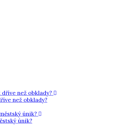
dříve než obklady?
ěstský únik?