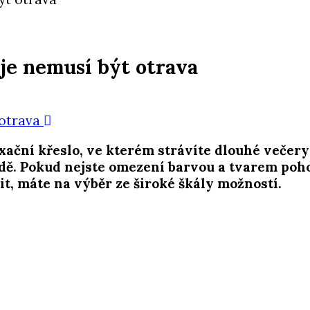
je nemusí být otrava
axační křeslo, ve kterém strávíte dlouhé veče
ě. Pokud nejste omezení barvou a tvarem pohov
it, máte na výběr ze široké škály možností.