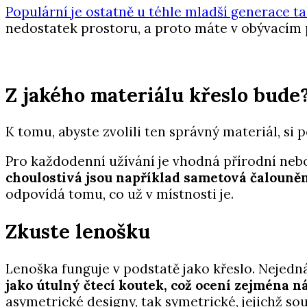
Populární je ostatně u téhle mladší generace t
nedostatek prostoru, a proto máte v obývacím 
Z jakého materiálu křeslo bude
K tomu, abyste zvolili ten správný materiál, si
Pro každodenní užívání je vhodná přírodní nebo
choulostivá jsou například sametová čalouně
odpovídá tomu, co už v místnosti je.
Zkuste lenošku
Lenoška funguje v podstatě jako křeslo. Nejedn
jako útulný čtecí koutek, což ocení zejména n
asymetrické designy, tak symetrické, jejichž s