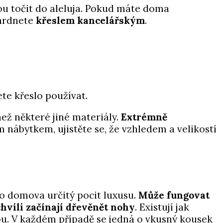
ou točit do aleluja. Pokud máte doma
ohrdnete
křeslem kancelářským
.
ete křeslo používat.
ež některé jiné materiály.
Extrémně
m nábytkem, ujistěte se, že vzhledem a velikostí
do domova určitý pocit luxusu.
Může fungovat
chvíli začínají dřevěnět nohy
. Existují jak
hou. V každém případě se jedná o vkusný kousek