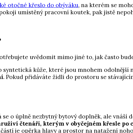
aké otočné křeslo do obýváku
, na kterém se moh
pokoji umístěný pracovní koutek, pak jistě nep
?
 potřebujete uvědomit mimo jiné to, jak často bud
 syntetická kůže, které jsou mnohem odolnější n
ní
. Pokud přidáváte židli do prostoru se stávající
á se o úplně nezbytný bytový doplněk, ale vnáší 
áruživí čtenáři, kterým v obyčejném křesle po 
oučástí je opěrka hlavy a prostor na natažení no