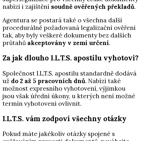
nabízí i zajištění
soudně ověřených překladů
.
Agentura se postará také o všechna další
procedurálně požadovaná legalizační ověření
tak, aby byly veškeré dokumenty bez dalších
průtahů
akceptovány v zemi určení
.
Za jak dlouho I.L.T.S. apostilu vyhotoví?
Společnost I.L.T.S. apostilu standardně dodává
už
do 2 až 5 pracovních dnů
. Nabízí také
možnost expresního vyhotovení, výjimkou
jsou však úřední úkony, u kterých není možné
termín vyhotovení ovlivnit.
I.L.T.S. vám zodpoví všechny otázky
Pokud máte jakékoliv otázky spojené s