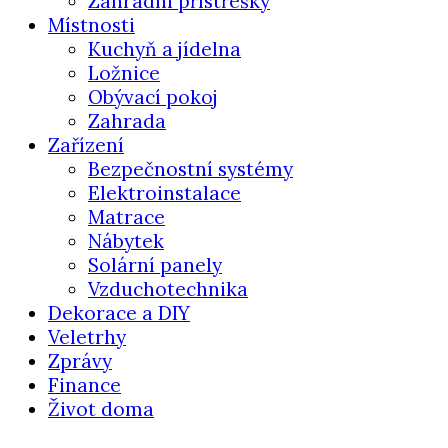
Zahradní přístřešky
Místnosti
Kuchyň a jídelna
Ložnice
Obývací pokoj
Zahrada
Zařízení
Bezpečnostní systémy
Elektroinstalace
Matrace
Nábytek
Solární panely
Vzduchotechnika
Dekorace a DIY
Veletrhy
Zprávy
Finance
Život doma