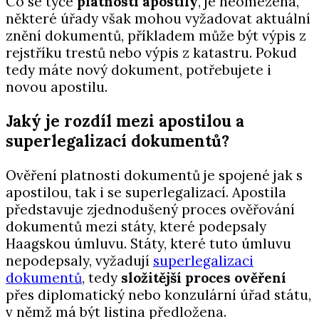
Co se týče
platnosti apostily
, je neomezená,
některé úřady však mohou vyžadovat aktuální
znění dokumentů, příkladem může být výpis z
rejstříku trestů nebo výpis z katastru. Pokud
tedy máte nový dokument, potřebujete i
novou apostilu.
Jaký je rozdíl mezi apostilou a
superlegalizací dokumentů?
Ověření platnosti dokumentů je spojené jak s
apostilou, tak i se superlegalizací. Apostila
představuje zjednodušený proces ověřování
dokumentů mezi státy, které podepsaly
Haagskou úmluvu. Státy, které tuto úmluvu
nepodepsaly, vyžadují
superlegalizaci
dokumentů
, tedy
složitější proces ověření
přes diplomatický nebo konzulární úřad státu,
v němž má být listina předložena.