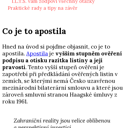
I.L.T.S. vám zodpoví všechny otázky
Praktické rady a tipy na závěr
Co je to apostila
Hned na úvod si pojďme objasnit, co je to
apostila.
Apostila
je
vyšším stupněm ověření
podpisu a otisku razítka listiny a její
pravosti
. Tento vyšší stupeň ověření je
zapotřebí při předkládání ověřených listin v
zemích, se kterými nemá Česko uzavřenou
mezinárodní bilaterární smlouvu a které jsou
zároveň smluvní stranou Haagské úmluvy z
roku 1961.
Zahraniční reality jsou velice oblíbenou
a perspektivní investicí