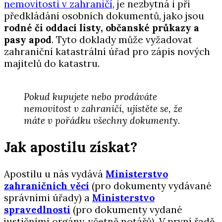
nemovitosti v zahraničí
, je nezbytná i při
předkládání osobních dokumentů, jako jsou
rodné či oddací listy, občanské průkazy a
pasy apod
. Tyto doklady může vyžadovat
zahraniční katastrální úřad pro zápis nových
majitelů do katastru.
Pokud kupujete nebo prodáváte
nemovitost v zahraničí, ujistěte se, že
máte v pořádku všechny dokumenty.
Jak apostilu získat?
Apostilu u nás vydává
Ministerstvo
zahraničních věcí
(pro dokumenty vydávané
správními úřady) a
Ministerstvo
spravedlnosti
(pro dokumenty vydané
justičními orgány, včetně notářů). V první řadě