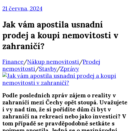
21 června, 2024
Jak vám apostila usnadní
prodej a koupi nemovitosti v
zahraničí?
Finance
/
Nákup nemovitosti
/
Prodej
nemovitosti
/
Stavby
/
Zprávy
Podle posledních zpráv zájem o reality v
zahraničí mezi Čechy opět stoupá. Uvažujete
i vy nad tím, že si pořídíte dům či byt v
zahraničí na rekreaci nebo jako investici? V
tom případě se pravděpodobně setkáte s
pojmem apostila. Jedná se o mezinárodní