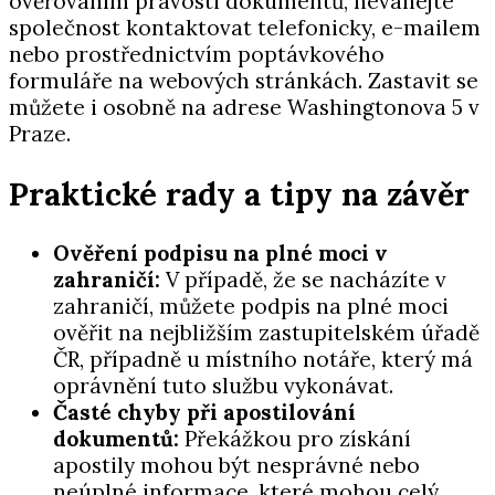
ověřováním pravosti dokumentů, neváhejte
společnost kontaktovat telefonicky, e-mailem
nebo prostřednictvím poptávkového
formuláře na webových stránkách. Zastavit se
můžete i osobně na adrese Washingtonova 5 v
Praze.
Praktické rady a tipy na závěr
Ověření podpisu na plné moci v
zahraničí:
V případě, že se nacházíte v
zahraničí, můžete podpis na plné moci
ověřit na nejbližším zastupitelském úřadě
ČR, případně u místního notáře, který má
oprávnění tuto službu vykonávat.
Časté chyby při apostilování
dokumentů:
Překážkou pro získání
apostily mohou být nesprávné nebo
neúplné informace, které mohou celý