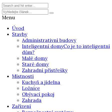
Menu
Úvod
Stavby
Administrativní budovy
Inteligentní domy
Co je to inteligentní
dům?
Malé domy
Staré domy
Zahradní přístřešky
Místnosti
Kuchyň a jídelna
Ložnice
Obývací pokoj
Zahrada
Zařízení