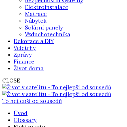
Bezpečnostní systémy
Elektroinstalace
Matrace
Nábytek
Solární panely
Vzduchotechnika
Dekorace a DIY
Veletrhy
Zprávy
Finance
Život doma
CLOSE
To nejlepší od sousedů
Úvod
Glossary
Elektrokotel