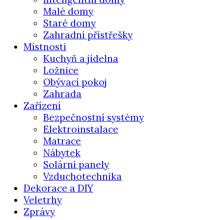
Malé domy
Staré domy
Zahradní přístřešky
Místnosti
Kuchyň a jídelna
Ložnice
Obývací pokoj
Zahrada
Zařízení
Bezpečnostní systémy
Elektroinstalace
Matrace
Nábytek
Solární panely
Vzduchotechnika
Dekorace a DIY
Veletrhy
Zprávy