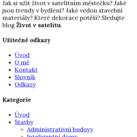
Jak si užít život v satelitním městečku? Jaké
jsou trendy v bydlení? Jaké vedou stavební
materiály? Které dekorace potěší? Sledujte
blog
Život v satelitu
.
Užitečné odkazy
Úvod
O mě
Kontakt
Slovník
Odkazy
Kategorie
Úvod
Stavby
Administrativní budovy
Inteligentní domy