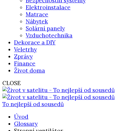
Bezpečnostní systémy
Elektroinstalace
Matrace
Nábytek
Solární panely
Vzduchotechnika
Dekorace a DIY
Veletrhy
Zprávy
Finance
Život doma
CLOSE
To nejlepší od sousedů
Úvod
Glossary
Stropní ventilátor