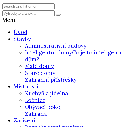
Menu
Úvod
Stavby
Administrativní budovy
Inteligentní domy
Co je to inteligentní
dům?
Malé domy
Staré domy
Zahradní přístřešky
Místnosti
Kuchyň a jídelna
Ložnice
Obývací pokoj
Zahrada
Zařízení