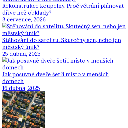
Rekonstrukce koupelny. Proč větrání plánovat
dříve než obklady?
3 července, 2026
Stěhování do satelitu. Skutečný sen, nebo jen
městský únik?
25 dubna, 2025
Jak posuvné dveře šetří místo v menších
domech
16 dubna, 2025