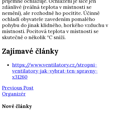
příjemně ochlazuje. Ochlazení je sice jen
zdánlivé (reálná teplota v místnosti se
nemění), ale rozhodně ho pocítíte. Účinně
ochladí obyvatele zavedením pomalého
pohybu do jinak klidného, ​​horkého vzduchu v
místnosti. Pocitová teplota v místnosti se
skutečně o několik °C sníží.
Zajímavé články
https://www.ventilatory.cz/stropni-
ventilatory-jak-vybrat-ten-spravny-
x31260
Previous Post
Organizér
Nové články