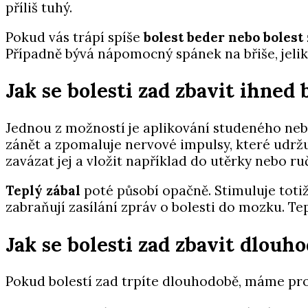
příliš tuhý.
Pokud vás trápí spíše
bolest beder nebo bolest 
Případně bývá nápomocný spánek na břiše, jeli
Jak se bolesti zad zbavit ihned b
Jednou z možností je aplikování studeného neb
zánět a zpomaluje nervové impulsy, které udržují
zavázat jej a vložit například do utěrky nebo r
Teplý zábal
poté působí opačně. Stimuluje totiž 
zabraňují zasílání zpráv o bolesti do mozku. T
Jak se bolesti zad zbavit dlouh
Pokud bolestí zad trpíte dlouhodobě, máme pro v