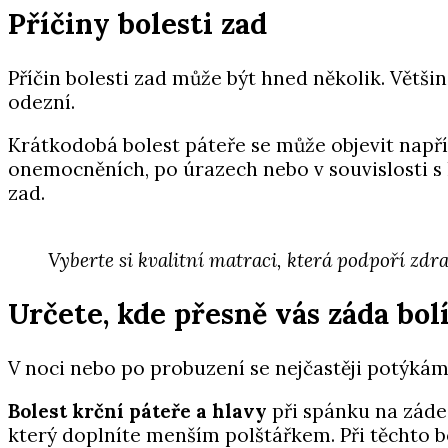
Příčiny bolesti zad
Příčin bolesti zad může být hned několik. Vět
odezní.
Krátkodobá bolest páteře se může objevit např
onemocněních, po úrazech nebo v souvislosti 
zad.
Vyberte si kvalitní matraci, která podpoří zdra
Určete, kde přesně vás záda bol
V noci nebo po probuzení se nejčastěji potýkáme
Bolest krční páteře a hlavy
při spánku na záde
který doplníte menším polštářkem. Při těchto bo