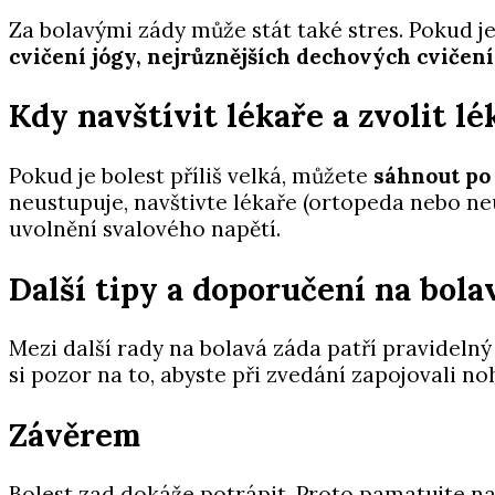
Za bolavými zády může stát také stres. Pokud je
cvičení jógy, nejrůznějších dechových cvičen
Kdy navštívit lékaře a zvolit lé
Pokud je bolest příliš velká, můžete
sáhnout po 
neustupuje, navštivte lékaře (ortopeda nebo ne
uvolnění svalového napětí.
Další tipy a doporučení na bola
Mezi další rady na bolavá záda patří pravideln
si pozor na to, abyste při zvedání zapojovali no
Závěrem
Bolest zad dokáže potrápit. Proto pamatujte na