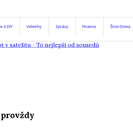
e A DIY
Veletrhy
Zprávy
Finance
Život Doma
u provždy