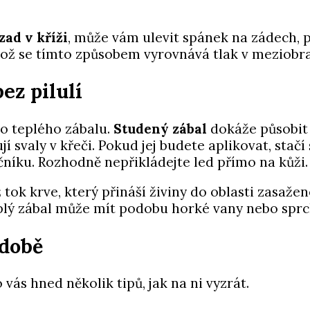
zad v kříži
, může vám ulevit spánek na zádech, p
kož se tímto způsobem vyrovnává tlak v meziobr
ez pilulí
o teplého zábalu.
Studený zábal
dokáže působit 
 svaly v křeči. Pokud jej budete aplikovat, stačí 
učníku. Rozhodně nepřikládejte led přímo na kůži
tok krve, který přináší živiny do oblasti zasažen
eplý zábal může mít podobu horké vany nebo spr
odobě
ás hned několik tipů, jak na ni vyzrát.