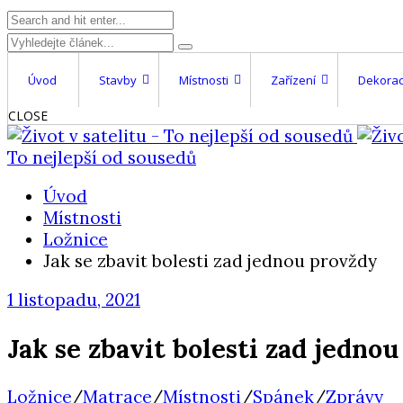
Úvod
Stavby
Místnosti
Zařízení
Dekorac
CLOSE
To nejlepší od sousedů
Úvod
Místnosti
Ložnice
Jak se zbavit bolesti zad jednou provždy
1 listopadu, 2021
Jak se zbavit bolesti zad jedno
Ložnice
/
Matrace
/
Místnosti
/
Spánek
/
Zprávy