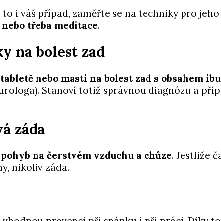
 to i váš případ, zaměřte se na techniky pro jeh
í nebo třeba meditace
.
ky na bolest zad
tabletě nebo masti na bolest zad s obsahem ib
urologa). Stanoví totiž správnou diagnózu a příp
vá záda
ý
pohyb na čerstvém vzduchu a chůze
. Jestliže 
hy, nikoliv záda.
 vhodnou prevenci při spánku i při práci. Díky 