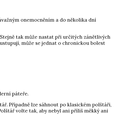
 závažným onemocněním a do několika dní
. Stejně tak může nastat při určitých zánětlivých
stupují, může se jednat o chronickou bolest
derní páteře.
ř. Případně lze sáhnout po klasickém polštáři,
štář volte tak, aby nebyl ani příliš měkký ani