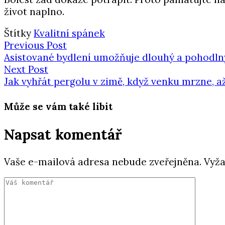
život naplno.
Štítky
Kvalitní spánek
Previous Post
Asistované bydlení umožňuje dlouhý a pohodlný
Next Post
Jak vyhřát pergolu v zimě, když venku mrzne, až
Může se vám také libit
Napsat komentář
Vaše e-mailová adresa nebude zveřejněna.
Vyža