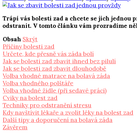
Trápí vás bolesti zad a chcete se jich jednou 
odstranit. V tomto článku vám prozradíme něk
Obsah
Skrýt
Příčiny bolesti zad
Určete, kde přesně vás záda bolí
Jak se bolesti zad zbavit ihned bez pilulí
Jak se bolesti zad zbavit dlouhodobě
Volba vhodné matrace na bolavá záda
Volba vhodného polštáře
Volba vhodné židle (při sedavé práci)
Cviky na bolest zad
Techniky pro odstranění stresu
Kdy navštívit lékaře a zvolit léky na bolest zad
Další tipy a doporučení na bolavá záda
Závěrem