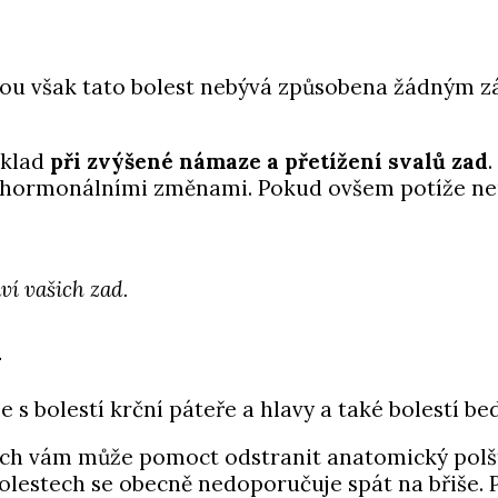
šinou však tato bolest nebývá způsobena žádným
íklad
při zvýšené námaze a přetížení svalů zad
s hormonálními změnami. Pokud ovšem potíže neu
ví vašich zad.
í
 s bolestí krční páteře a hlavy a také bolestí be
ch vám může pomoct odstranit anatomický polštá
lestech se obecně nedoporučuje spát na břiše. Pol