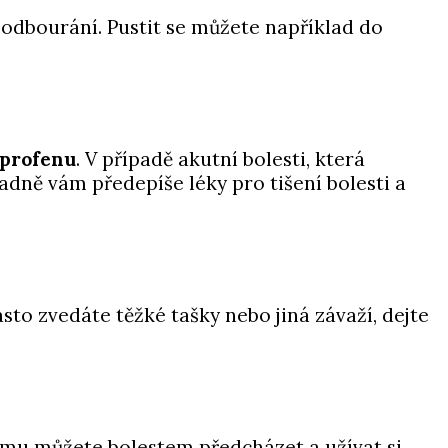
o odbourání. Pustit se můžete například do
uprofenu
. V případě akutní bolesti, která
adně vám předepíše léky pro tišení bolesti a
často zvedáte těžké tašky nebo jiná závaží, dejte
tomu můžete bolestem předcházet a užívat si