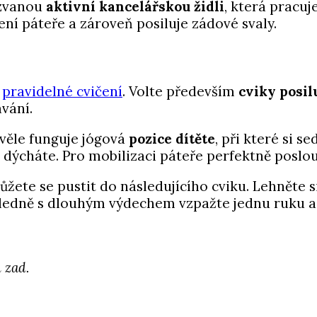
kzvanou
aktivní kancelářskou židli
, která pracu
ení páteře a zároveň posiluje zádové svaly.
a
pravidelné cvičení
. Volte především
cviky posil
avání.
kvěle funguje jógová
pozice dítěte
, při které si s
en dýcháte. Pro mobilizaci páteře perfektně posl
můžete se pustit do následujícího cviku. Lehněte 
ledně s dlouhým výdechem vzpažte jednu ruku a 
 zad.