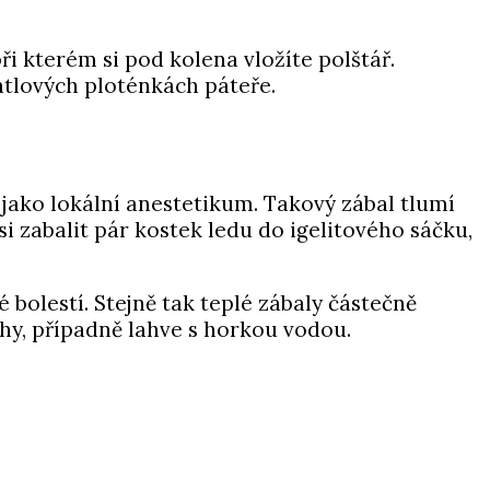
ři kterém si pod kolena vložíte polštář.
atlových ploténkách páteře.
jako lokální anestetikum. Takový zábal tlumí
si zabalit pár kostek ledu do igelitového sáčku,
.
é bolestí. Stejně tak teplé zábaly částečně
chy, případně lahve s horkou vodou.