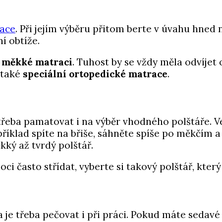
ace
. Při jejím výběru přitom berte v úvahu hned 
í obtíže.
a měkké matraci
. Tuhost by se vždy měla odvíjet
 také
speciální ortopedické matrace
.
řeba pamatovat i na výběr vhodného polštáře. Vel
říklad spíte na břiše, sáhněte spíše po měkčím a
kký až tvrdý polštář.
oci často střídat, vyberte si takový polštář, kter
je třeba pečovat i při práci. Pokud máte sedavé