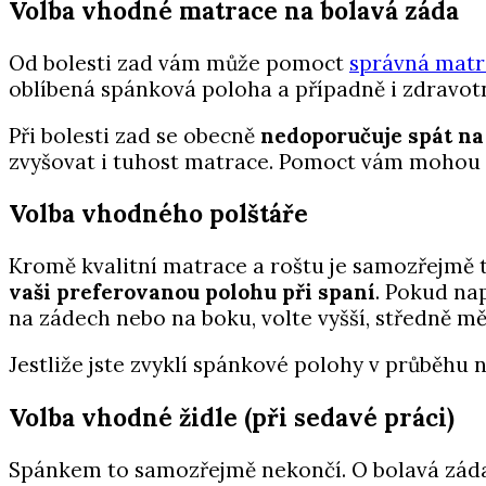
Volba vhodné matrace na bolavá záda
Od bolesti zad vám může pomoct
správná matr
oblíbená spánková poloha a případně i zdravotn
Při bolesti zad se obecně
nedoporučuje spát n
zvyšovat i tuhost matrace. Pomoct vám mohou
Volba vhodného polštáře
Kromě kvalitní matrace a roštu je samozřejmě t
vaši preferovanou polohu při spaní
. Pokud nap
na zádech nebo na boku, volte vyšší, středně mě
Jestliže jste zvyklí spánkové polohy v průběhu n
Volba vhodné židle (při sedavé práci)
Spánkem to samozřejmě nekončí. O bolavá záda 