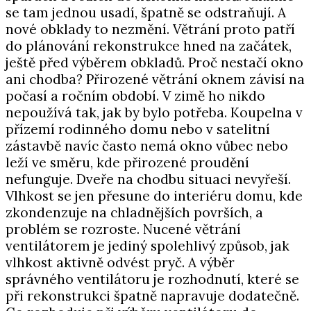
se tam jednou usadí, špatně se odstraňují. A
nové obklady to nezmění. Větrání proto patří
do plánování rekonstrukce hned na začátek,
ještě před výběrem obkladů. Proč nestačí okno
ani chodba? Přirozené větrání oknem závisí na
počasí a ročním období. V zimě ho nikdo
nepoužívá tak, jak by bylo potřeba. Koupelna v
přízemí rodinného domu nebo v satelitní
zástavbě navíc často nemá okno vůbec nebo
leží ve směru, kde přirozené proudění
nefunguje. Dveře na chodbu situaci nevyřeší.
Vlhkost se jen přesune do interiéru domu, kde
zkondenzuje na chladnějších površích, a
problém se rozroste. Nucené větrání
ventilátorem je jediný spolehlivý způsob, jak
vlhkost aktivně odvést pryč. A výběr
správného ventilátoru je rozhodnutí, které se
při rekonstrukci špatně napravuje dodatečně.