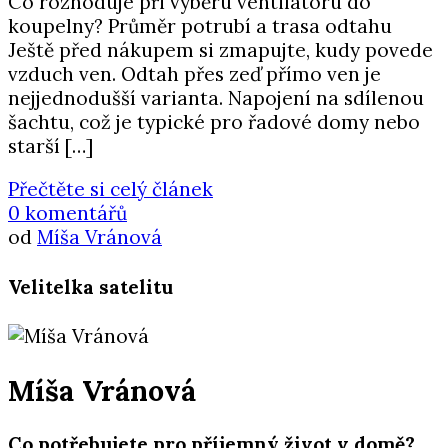
Co rozhoduje při výběru ventilátoru do
koupelny? Průměr potrubí a trasa odtahu
Ještě před nákupem si zmapujte, kudy povede
vzduch ven. Odtah přes zeď přímo ven je
nejjednodušší varianta. Napojení na sdílenou
šachtu, což je typické pro řadové domy nebo
starší […]
Přečtěte si celý článek
0 komentářů
od
Míša Vránová
Velitelka satelitu
Míša Vránová
Co potřebujete pro příjemný život v domě?