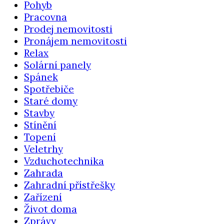
Pohyb
Pracovna
Prodej nemovitosti
Pronájem nemovitosti
Relax
Solární panely
Spánek
Spotřebiče
Staré domy
Stavby
Stínění
Topení
Veletrhy
Vzduchotechnika
Zahrada
Zahradní přístřešky
Zařízení
Život doma
Zprávy