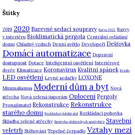
Štítky
2020
Barevné sedací soupravy
2019
Barvy
Barva 2022
Bioklimatická pergola
v interiéru
Centrální ovládání
Dešťovka
domu
Chladný vzduch
Denní světlo
Developeři
Domácí automatizace
Dopravní
dostupnost
Dotace
Inteligentní osvětlení
Interiérové
Koronavirus
Kvalitní spánek
dveře
Klimatizace
Křeslo
LED osvětlení
LOXONE
Levné sedačky
Moderní dům a byt
Minimalismus
Nová
Oplocení
Pergoly
střecha
Nová zelená úsporám
Rekonstrukce
Rekonstrukce
Pronajímatel
starého domu
Rozkládací pohovka
Rozkládací jídelní stůl
Stavební
Skladba zelené střechy
Spotřeba elektrických spotřebičů
Vztahy mezi
veletrh
Stěhování
Tepelné čerpadlo