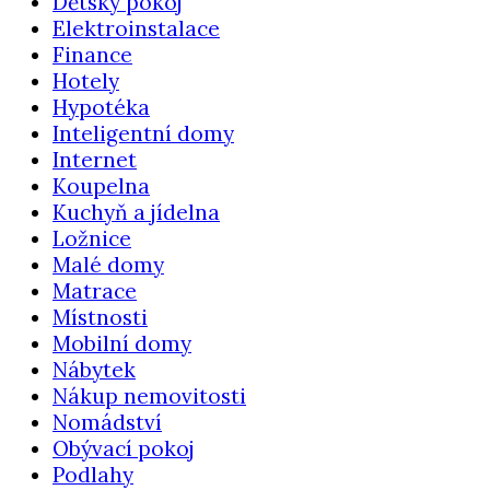
Dětský pokoj
Elektroinstalace
Finance
Hotely
Hypotéka
Inteligentní domy
Internet
Koupelna
Kuchyň a jídelna
Ložnice
Malé domy
Matrace
Místnosti
Mobilní domy
Nábytek
Nákup nemovitosti
Nomádství
Obývací pokoj
Podlahy